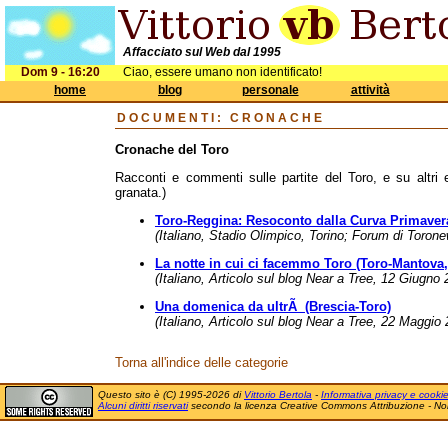
Affacciato sul Web dal 1995
Dom 9 - 16:20
Ciao, essere umano non identificato!
home
blog
personale
attività
DOCUMENTI
: CRONACHE
Cronache del Toro
Racconti e commenti sulle partite del Toro, e su altri e
granata.)
Toro-Reggina: Resoconto dalla Curva Primaver
(Italiano, Stadio Olimpico, Torino; Forum di Toron
La notte in cui ci facemmo Toro (Toro-Mantova, 
(Italiano, Articolo sul blog Near a Tree, 12 Giugno 
Una domenica da ultrÃ (Brescia-Toro)
(Italiano, Articolo sul blog Near a Tree, 22 Maggio
Torna all'indice delle categorie
Questo sito è (C) 1995-2026 di
Vittorio Bertola
-
Informativa privacy e cooki
Alcuni diritti riservati
secondo la licenza Creative Commons Attribuzione - No