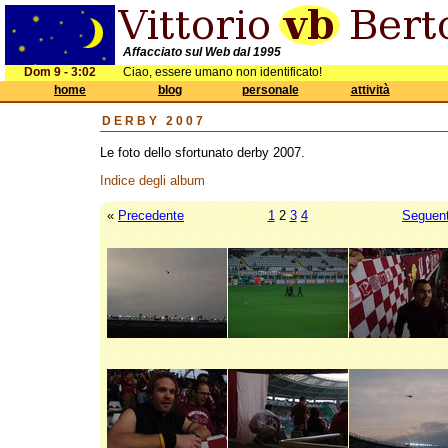
Affacciato sul Web dal 1995
Dom 9 - 3:02
Ciao, essere umano non identificato!
home
blog
personale
attività
DERBY 2007
Le foto dello sfortunato derby 2007.
Indice degli album
«
Precedente
1
2
3
4
Seguen