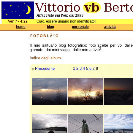
Affacciato sul Web dal 1995
Ven 7 - 4:22
Ciao, essere umano non identificato!
home
blog
personale
attività
FOTOBLÃ²G
Il mio saltuario blog fotografico: foto scelte per voi dall
giornate, dai miei viaggi, dalle mie attivitÃ .
Indice degli album
«
Precedente
1
2
3
4
5
6
7
8