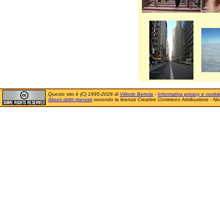
Questo sito è (C) 1995-2026 di
Vittorio Bertola
-
Informativa privacy e cooki
Alcuni diritti riservati
secondo la licenza Creative Commons Attribuzione - No