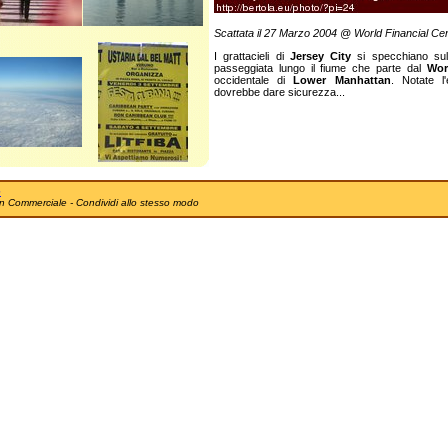
Scattata il 27 Marzo 2004 @ World Financial Ce
I grattacieli di
Jersey City
si specchiano su
passeggiata lungo il fiume che parte dal
Wor
occidentale di
Lower Manhattan
. Notate l'
dovrebbe dare sicurezza...
e
n Commerciale - Condividi allo stesso modo