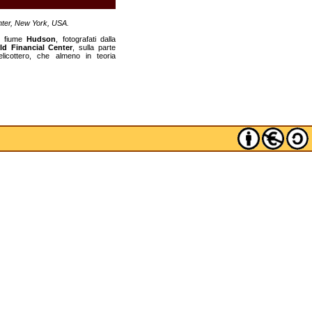
nter, New York, USA.
l fiume
Hudson
, fotografati dalla
ld Financial Center
, sulla parte
elicottero, che almeno in teoria