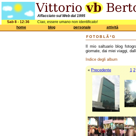
Affacciato sul Web dal 1995
Sab 8 - 12:36
Ciao, essere umano non identificato!
home
blog
personale
attività
FOTOBLÃ²G
Il mio saltuario blog fotogr
giornate, dai miei viaggi, dall
Indice degli album
«
Precedente
1
2