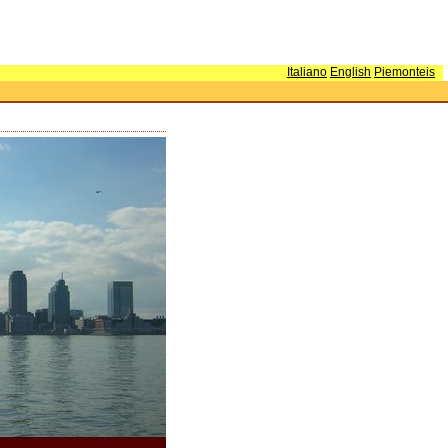
Italiano
English
Piemonteis