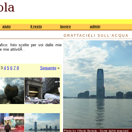
aiuto
il resto
lavoro
admin
GRATTACIELI SULL'ACQUA
afico: foto scelte per voi dalle mie
e mie attivitÃ .
3
4
5
6
7
8
Seguente
»