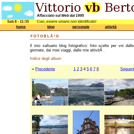
Affacciato sul Web dal 1995
Sab 8 - 11:35
Ciao, essere umano non identificato!
home
blog
personale
attività
FOTOBLÃ²G
Il mio saltuario blog fotografico: foto scelte per voi dall
giornate, dai miei viaggi, dalle mie attivitÃ .
Indice degli album
«
Precedente
1
2
3
4
5
6
7
8
Seguen