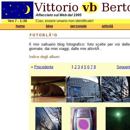
Affacciato sul Web dal 1995
Ven 7 - 1:38
Ciao, essere umano non identificato!
home
blog
personale
attività
FOTOBLÃ²G
Il mio saltuario blog fotografico: foto scelte per voi dall
giornate, dai miei viaggi, dalle mie attivitÃ .
Indice degli album
«
Precedente
1
2
3
4
5
6
7
8
Seguen