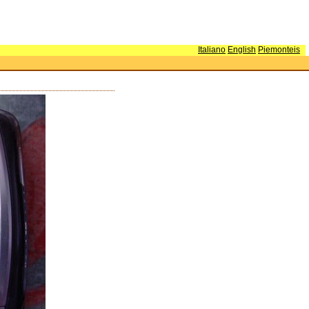
Italiano
English
Piemonteis