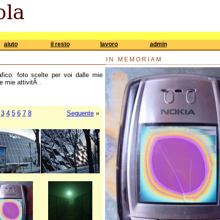
aiuto
il resto
lavoro
admin
IN MEMORIAM
afico: foto scelte per voi dalle mie
e mie attivitÃ .
3
4
5
6
7
8
Seguente
»