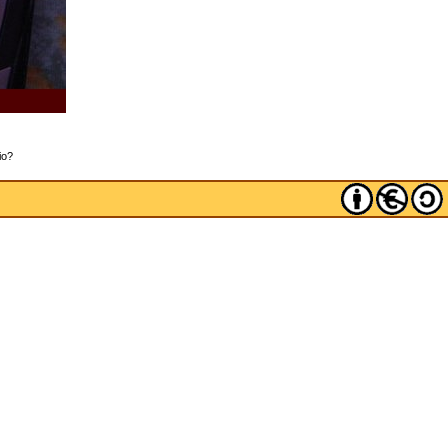
.
io?