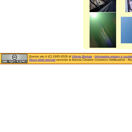
Questo sito è (C) 1995-2026 di
Vittorio Bertola
-
Informativa privacy e cooki
Alcuni diritti riservati
secondo la licenza Creative Commons Attribuzione - No