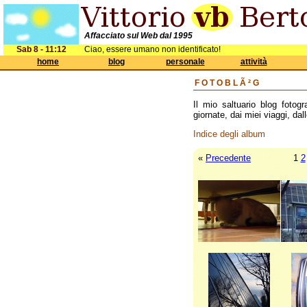
Affacciato sul Web dal 1995
Sab 8 - 11:12
Ciao, essere umano non identificato!
home
blog
personale
attività
FOTOBLÃ²G
Il mio saltuario blog fotogr
giornate, dai miei viaggi, dall
Indice degli album
«
Precedente
1
2