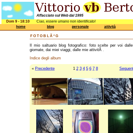
Affacciato sul Web dal 1995
Dom 9 - 18:10
Ciao, essere umano non identificato!
home
blog
personale
attività
FOTOBLÃ²G
Il mio saltuario blog fotografico: foto scelte per voi dall
giornate, dai miei viaggi, dalle mie attivitÃ .
Indice degli album
«
Precedente
1
2
3
4
5
6
7
8
Seguen