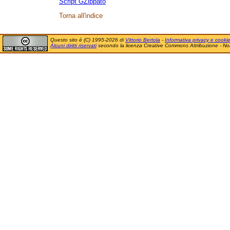
Script GZippato
Torna all'indice
Questo sito è (C) 1995-2026 di
Vittorio Bertola
-
Informativa privacy e cooki
Alcuni diritti riservati
secondo la licenza Creative Commons Attribuzione - No