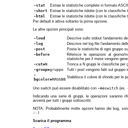
-stat
Estrae le statistiche complete in formato ASCII
-short
Estrae le statistiche ridotte (con le classifich
-html
Estrae le statistiche ridotte (con le classifich
Per default è attiva soltanto la prima opzione.
Le altre opzioni principali sono:
-loud
Descrive sullo stdout l'andamento del
-log
Descrive nel log file l'andamento dell
-post
Posta le statistiche di ogni gruppo s
-before
Riferisce le operazioni al giorno
statistiche per il mese vengono gene
-cut=
N
Tronca a N gruppi le classifiche per g
-group=
gruppo
Tutti i post vengono fatti sul gruppo i
-
Stabilisce il colore di sfondo per le
bgcolor=
RRGGBB
Uno switch può essere disabilitato con
-no
switch
(es.
Indicando una serie di gruppi, le operazioni saranno rif
avverrà per tutti i gruppi sottoscritti.
NOTA: Probabilmente molte opzioni hanno dei bug, sono 
:-)
Scarica il programma