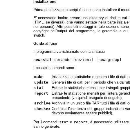
Installazione
Prima di utilizzare lo script è necessario installare il mo
E' necessario inoltre creare una directory di dati in cui
HTML, se diversa), che vanno settate nella parte iniziale d
nei percorsi). Altri possibili settaggi in tale sezione son
copyright nell'output del programma, la gerarchia a cui 
switch.
Guida all'uso
Il programma va richiamato con la sintassi
newsstat
comando [opzioni] [newsgroup]
I possibili comandi sono:
make
Inizializza le statistiche e genera i file di dati 
update
Genera i file di dati per il periodo che va dall
stat
Estrae le statistiche mensili per i singoli gruppi
report
Estrae le statistiche mensili per l'intera gera
precedente (va quindi eseguito di seguito).
archive
Archivia in un unico file TAR tutti i file di dati
checkex
Controlla l'esistenza dei gruppi indicati su va
devono ovviamente essere pubblici).
Per i comandi
stat
e
report
, è necessario utilizzare
vanno generate: