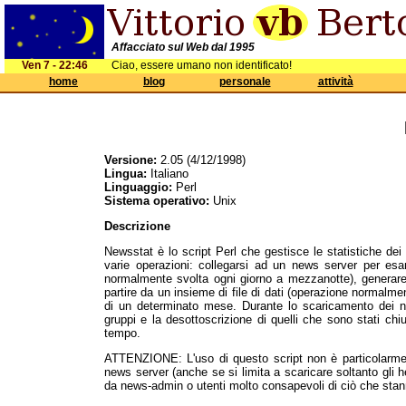
Affacciato sul Web dal 1995
Ven 7 - 22:46
Ciao, essere umano non identificato!
home
blog
personale
attività
Versione:
2.05 (4/12/1998)
Lingua:
Italiano
Linguaggio:
Perl
Sistema operativo:
Unix
Descrizione
Newsstat è lo script Perl che gestisce le statistiche dei 
varie operazioni: collegarsi ad un news server per esam
normalmente svolta ogni giorno a mezzanotte), generare 
partire da un insieme di file di dati (operazione normalment
di un determinato mese. Durante lo scaricamento dei nu
gruppi e la desottoscrizione di quelli che sono stati chius
tempo.
ATTENZIONE: L'uso di questo script non è particolarme
news server (anche se si limita a scaricare soltanto gli
da news-admin o utenti molto consapevoli di ciò che sta