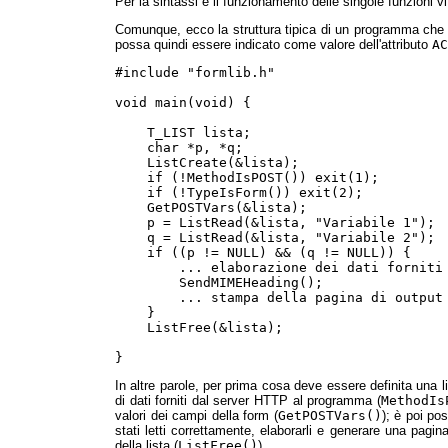
Per la sintassi e il funzionamento delle singole funzioni 
Comunque, ecco la struttura tipica di un programma ch
possa quindi essere indicato come valore dell'attributo
AC
#include "formlib.h"

void main(void) {

    T_LIST lista;

    char *p, *q;

    ListCreate(&lista);

    if (!MethodIsPOST()) exit(1);

    if (!TypeIsForm()) exit(2);

    GetPOSTVars(&lista);

    p = ListRead(&lista, "Variabile 1");

    q = ListRead(&lista, "Variabile 2");

    if ((p != NULL) && (q != NULL)) {

        ... elaborazione dei dati forniti 
        SendMIMEHeading();

        ... stampa della pagina di output 
    }

    ListFree(&lista);

In altre parole, per prima cosa deve essere definita una li
di dati forniti dal server HTTP al programma (
MethodIs
valori dei campi della form (
GetPOSTVars()
); è poi pos
stati letti correttamente, elaborarli e generare una pagina
della lista (
ListFree()
).