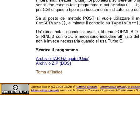
l'intera mail, header inclusi). Si può allora scrivere un pr
script che esegua tale programma e poi
sendmail -t
per CGI di questo tipo è particolarmente indicato l'uso del 
Se al posto del metodo POST si vuole utilizzare il me
GetGETVars()
, eliminare il controllo su
TypeIsForm(
Un'ultima nota: quando si usa la libreria FORMLIB è ne
STRINLIB con GCC è necessario includere all'inizio d
non è invece necessaria quando si usa Turbo C.
Scarica il programma
Archivio TAR GZippato (Unix)
Archivio ZIP (DOS)
Torna all'indice
Questo sito è (C) 1995-2026 di
Vittorio Bertola
-
Informativa privacy e cooki
Alcuni diritti riservati
secondo la licenza Creative Commons Attribuzione - No