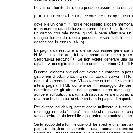
Le variabili fornite dall'utente possono essere lette con l
p = ListRead(&lista, "Nome del campo INPU
dove
p
è un
char *
(non è necessario allocare memoria):
in un numero usando funzioni come
atoi()
. La funzion
un campo con tale nome, quindi è bene effettuare un 
stringhe fornite dall'utente possono essere utili le nu
descrizione in
strinlib.h
).
La pagina da restituire all'utente può essere generata 
HTML sullo
stdout
; tuttavia, prima della prima
prin
SendMIMEHeading()
. Se non volete generare una pa
uguale, vi consiglio di includere anche la libreria OUTFILE
Durante l'elaborazione dei dati avrete sicuramente la possi
girare non direttamente, ma richiamato dal server HTTP
come si fa normalmente. Vi conviene quindi utilizzare l
intera pagina HTML contenente il messaggio d'errore
correttamente gli utenti del programma con messaggi d
scrivere sull'output la pagina di risposta vera e propria
una fase finale in cui si stampa tutta la pagina di risposta
Per aiutarvi nel debug, potete anche utilizzare le funzioni
messaggi in modo "sicuro", in modo che, anche se il pro
venga scritto e sia leggibile a posteriori, aiutandovi a cap
Se lo scopo della form è quello di far spedire una mail, 
posta (sotto Unix tipicamente si usa il comando
sendm