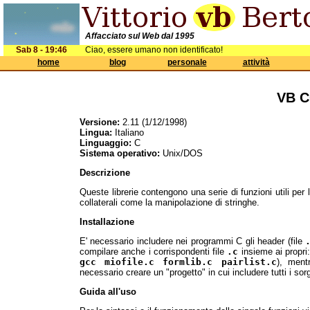
Affacciato sul Web dal 1995
Sab 8 - 19:46
Ciao, essere umano non identificato!
home
blog
personale
attività
VB C
Versione:
2.11 (1/12/1998)
Lingua:
Italiano
Linguaggio:
C
Sistema operativo:
Unix/DOS
Descrizione
Queste librerie contengono una serie di funzioni utili per
collaterali come la manipolazione di stringhe.
Installazione
E' necessario includere nei programmi C gli header (file
compilare anche i corrispondenti file
.c
insieme ai propri
gcc miofile.c formlib.c pairlist.c
), ment
necessario creare un "progetto" in cui includere tutti i sor
Guida all'uso