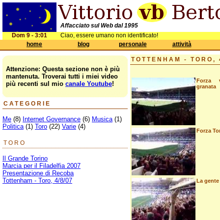
Affacciato sul Web dal 1995
Dom 9 - 3:01
Ciao, essere umano non identificato!
home
blog
personale
attività
TOTTENHAM - TORO, 
Attenzione: Questa sezione non è più
mantenuta. Troverai tutti i miei video
Forza 
più recenti sul mio
canale Youtube
!
granata
CATEGORIE
Me
(8)
Internet Governance
(6)
Musica
(1)
Politica
(1)
Toro
(22)
Varie
(4)
Forza To
TORO
Il Grande Torino
Marcia per il Filadelfia 2007
Presentazione di Recoba
Tottenham - Toro, 4/8/07
La gente