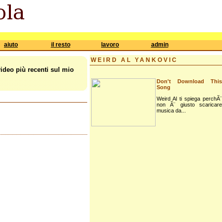
aiuto
il resto
lavoro
admin
WEIRD AL YANKOVIC
video più recenti sul mio
Don't Download This
Song
Weird Al ti spiega perchÃ¨
non Ã¨ giusto scaricare
musica da...