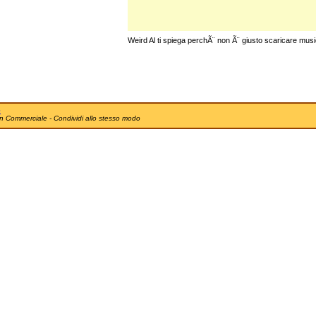
Weird Al ti spiega perchÃ¨ non Ã¨ giusto scaricare mus
e
n Commerciale - Condividi allo stesso modo