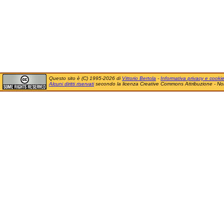
Questo sito è (C) 1995-2026 di
Vittorio Bertola
-
Informativa privacy e cooki
Alcuni diritti riservati
secondo la licenza Creative Commons Attribuzione - No