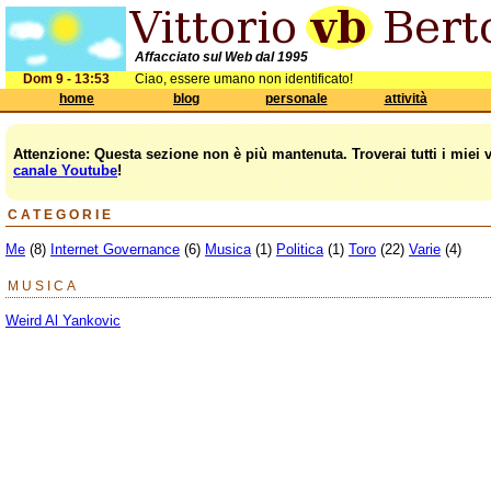
Affacciato sul Web dal 1995
Dom 9 - 13:53
Ciao, essere umano non identificato!
home
blog
personale
attività
Attenzione: Questa sezione non è più mantenuta. Troverai tutti i miei 
canale Youtube
!
CATEGORIE
Me
(8)
Internet Governance
(6)
Musica
(1)
Politica
(1)
Toro
(22)
Varie
(4)
MUSICA
Weird Al Yankovic