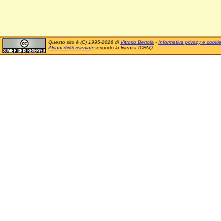
Questo sito è (C) 1995-2026 di
Vittorio Bertola
-
Informativa privacy e cooki
Alcuni diritti riservati
secondo la licenza ICFAQ