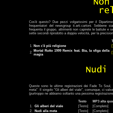
Cos'è questo? Due pezzi volgarissimi per il Diparti
frequentatori del newsgroup it.arti.cartoni. Sebbene si
frequenta il gruppo, altrimenti non capirete le battute e 
sette secondi riprodotto a doppia velocità, per la precision
1.
Non c'è più religione
[
Mortal Rutto 1999 Remix feat. Bia, la sfiga della
2.
[
magia
Queste sono le ultime registrazioni dei Fade To Soul,
meta". Il singolo "Gli alberi del viale", comunque, ci vals
(purtroppo ne abbiamo soltanto una pessima registrazione
Testo
MP3 alta qual
1.
Gli alberi del viale
[Testo]
[Completo]
2.
Nudi alla meta
[Testo]
[Completo]