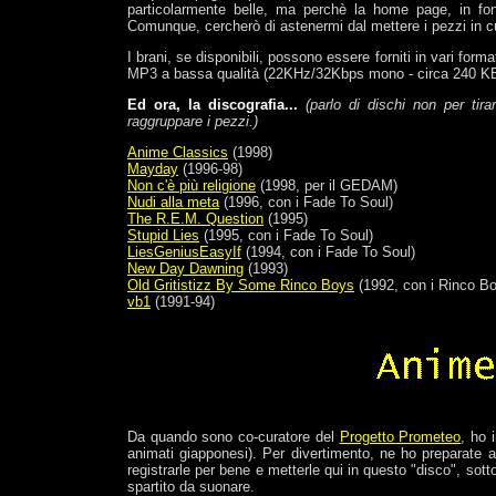
particolarmente belle, ma perchè la home page, in fo
Comunque, cercherò di astenermi dal mettere i pezzi in cui
I brani, se disponibili, possono essere forniti in vari fo
MP3 a bassa qualità (22KHz/32Kbps mono - circa 240 KB a
Ed ora, la discografia...
(parlo di dischi non per ti
raggruppare i pezzi.)
Anime Classics
(1998)
Mayday
(1996-98)
Non c'è più religione
(1998, per il GEDAM)
Nudi alla meta
(1996, con i Fade To Soul)
The R.E.M. Question
(1995)
Stupid Lies
(1995, con i Fade To Soul)
LiesGeniusEasyIf
(1994, con i Fade To Soul)
New Day Dawning
(1993)
Old Gritistizz By Some Rinco Boys
(1992, con i Rinco B
vb1
(1991-94)
Da quando sono co-curatore del
Progetto Prometeo
, ho 
animati giapponesi). Per divertimento, ne ho preparate alc
registrarle per bene e metterle qui in questo "disco", sott
spartito da suonare.