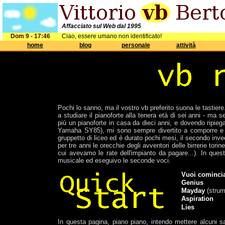
Affacciato sul Web dal 1995
Dom 9 - 17:46
Ciao, essere umano non identificato!
home
blog
personale
attività
Pochi lo sanno, ma il vostro vb preferito suona le tastier
a studiare il pianoforte alla tenera età di sei anni - m
più un pianoforte in casa da dieci anni, e dovendo ripie
Yamaha SY85), mi sono sempre divertito a comporre e a 
gruppetto di liceo ed è durato pochi mesi, il secondo inve
per tre anni le orecchie degli avventori delle birrerie tori
cui avevamo le rate dell'impianto da pagare...). In ques
musicale ed eseguivo le seconde voci.
Vuoi comincia
Genius
Mayday
(strum
Aspiration
Lies
In questa pagina, piano piano, intendo mettere alcuni s