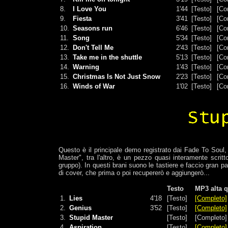
8.
I Love You
1'44
[Testo]
[Co
9.
Fiesta
3'41
[Testo]
[Co
10.
Seasons run
6'46
[Testo]
[Co
11.
Song
5'34
[Testo]
[Co
12.
Don't Tell Me
2'43
[Testo]
[Co
13.
Take me in the shuttle
5'13
[Testo]
[Co
14.
Warning
1'43
[Testo]
[Co
15.
Christmas Is Not Just Snow
2'23
[Testo]
[Co
16.
Winds of War
1'02
[Testo]
[Co
Questo è il principale demo registrato dai Fade To Soul, ne
Master", tra l'altro, è un pezzo quasi interamente scritto
gruppo). In questi brani suono le tastiere e faccio gran par
di cover, che prima o poi recupererò e aggiungerò...
Testo
MP3 alta q
1.
Lies
4'18
[Testo]
[Completo]
2.
Genius
3'52
[Testo]
[Completo]
3.
Stupid Master
[Testo]
[Completo]
4.
Aspiration
[Testo]
[Completo]