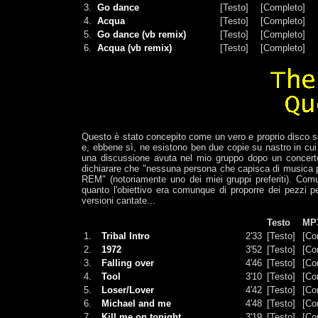
3.
Go dance
[Testo]
[Completo]
4.
Acqua
[Testo]
[Completo]
5.
Go dance (vb remix)
[Testo]
[Completo]
6.
Acqua (vb remix)
[Testo]
[Completo]
Questo è stato concepito come un vero e proprio disco s
e, ebbene sì, ne esistono ben due copie su nastro in cui t
una discussione avuta nel mio gruppo dopo un concerto, 
dichiarare che "nessuna persona che capisca di musica 
REM" (notoriamente uno dei miei gruppi preferiti). Com
quanto l'obiettivo era comunque di proporre dei pezzi 
versioni cantate...
Testo
MP3
1.
Tribal Intro
2'33
[Testo]
[Co
2.
1972
3'52
[Testo]
[Co
3.
Falling over
4'46
[Testo]
[Co
4.
Tool
3'10
[Testo]
[Co
5.
Loser/Lover
4'42
[Testo]
[Co
6.
Michael and me
4'48
[Testo]
[Co
7.
Kill me on tonight
3'19
[Testo]
[Co