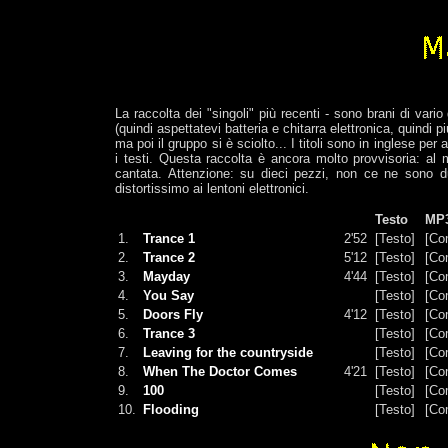
La raccolta dei "singoli" più recenti - sono brani di va
(quindi aspettatevi batteria e chitarra elettronica, quindi p
ma poi il gruppo si è sciolto... I titoli sono in inglese p
i testi. Questa raccolta è ancora molto provvisoria: al
cantata. Attenzione: su dieci pezzi, non ce ne sono du
distortissimo ai lentoni elettronici.
Testo
MP3
1.
Trance 1
2'52
[Testo]
[Co
2.
Trance 2
5'12
[Testo]
[Co
3.
Mayday
4'44
[Testo]
[Co
4.
You Say
[Testo]
[Co
5.
Doors Fly
4'12
[Testo]
[Co
6.
Trance 3
[Testo]
[Co
7.
Leaving for the countryside
[Testo]
[Co
8.
When The Doctor Comes
4'21
[Testo]
[Co
9.
100
[Testo]
[Co
10.
Flooding
[Testo]
[Co