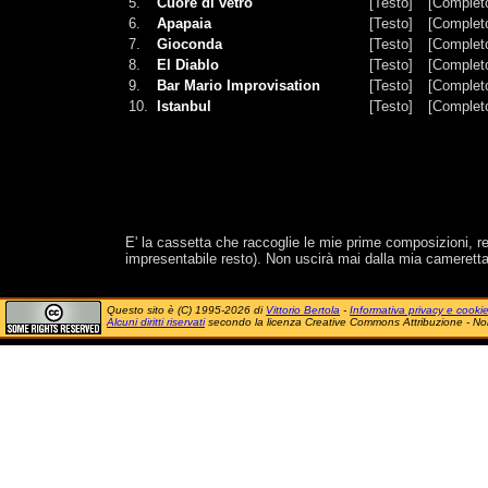
5.
Cuore di vetro
[Testo]
[Complet
6.
Apapaia
[Testo]
[Complet
7.
Gioconda
[Testo]
[Complet
8.
El Diablo
[Testo]
[Complet
9.
Bar Mario Improvisation
[Testo]
[Complet
10.
Istanbul
[Testo]
[Complet
E' la cassetta che raccoglie le mie prime composizioni, rea
impresentabile resto). Non uscirà mai dalla mia cameretta
Questo sito è (C) 1995-2026 di
Vittorio Bertola
-
Informativa privacy e cooki
Alcuni diritti riservati
secondo la licenza Creative Commons Attribuzione - No