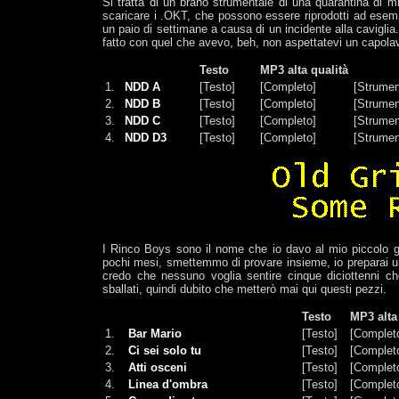
Si tratta di un brano strumentale di una quarantina di m
scaricare i .OKT, che possono essere riprodotti ad esem
un paio di settimane a causa di un incidente alla cavigli
fatto con quel che avevo, beh, non aspettatevi un capolav
Testo
MP3 alta qualità
1.
NDD A
[Testo]
[Completo]
[Strumen
2.
NDD B
[Testo]
[Completo]
[Strumen
3.
NDD C
[Testo]
[Completo]
[Strumen
4.
NDD D3
[Testo]
[Completo]
[Strumen
I Rinco Boys sono il nome che io davo al mio piccolo 
pochi mesi, smettemmo di provare insieme, io preparai una 
credo che nessuno voglia sentire cinque diciottenni ch
sballati, quindi dubito che metterò mai qui questi pezzi.
Testo
MP3 alta
1.
Bar Mario
[Testo]
[Complet
2.
Ci sei solo tu
[Testo]
[Complet
3.
Atti osceni
[Testo]
[Complet
4.
Linea d'ombra
[Testo]
[Complet