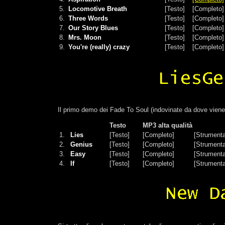
5.
Locomotive Breath
[Testo]
[Completo]
6.
Three Words
[Testo]
[Completo]
7.
Our Story Blues
[Testo]
[Completo]
8.
Mrs. Moon
[Testo]
[Completo]
9.
You're (really) crazy
[Testo]
[Completo]
Il primo demo dei Fade To Soul (indovinate da dove viene i
Testo
MP3 alta qualità
1.
Lies
[Testo]
[Completo]
[Strumenta
2.
Genius
[Testo]
[Completo]
[Strumenta
3.
Easy
[Testo]
[Completo]
[Strumenta
4.
If
[Testo]
[Completo]
[Strumenta