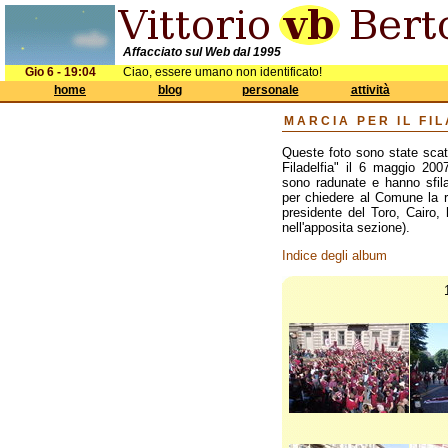
Affacciato sul Web dal 1995
Gio 6 - 19:04
Ciao, essere umano non identificato!
home
blog
personale
attività
MARCIA PER IL FI
Queste foto sono state scat
Filadelfia" il 6 maggio 200
sono radunate e hanno sfila
per chiedere al Comune la ric
presidente del Toro, Cairo,
nell'apposita sezione).
Indice degli album