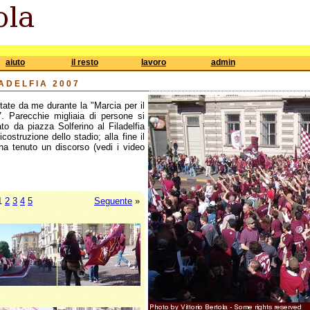
aiuto
il resto
lavoro
admin
LADELFIA 2007
tate da me durante la "Marcia per il
7. Parecchie migliaia di persone si
to da piazza Solferino al Filadelfia
ostruzione dello stadio; alla fine il
 ha tenuto un discorso (vedi i video
1
2
3
4
5
Seguente
»