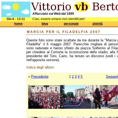
Affacciato sul Web dal 1995
Gio 6 - 13:11
Ciao, essere umano non identificato!
home
blog
personale
attività
MARCIA PER IL FILADELFIA 2007
Queste foto sono state scattate da me durante la "Marcia p
Filadelfia" il 6 maggio 2007. Parecchie migliaia di perso
sono radunate e hanno sfilato da piazza Solferino al Filad
per chiedere al Comune la ricostruzione dello stadio; alla fi
presidente del Toro, Cairo, ha tenuto un discorso (vedi i 
nell'apposita sezione).
Indice degli album
«
Precedente
1
2
3
4
5
Seguen