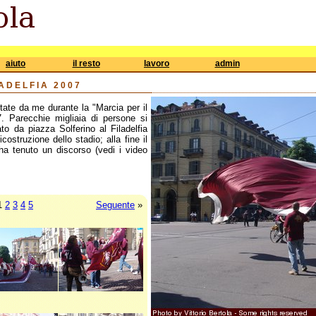
aiuto
il resto
lavoro
admin
LADELFIA 2007
tate da me durante la "Marcia per il
7. Parecchie migliaia di persone si
to da piazza Solferino al Filadelfia
ostruzione dello stadio; alla fine il
 ha tenuto un discorso (vedi i video
1
2
3
4
5
Seguente
»