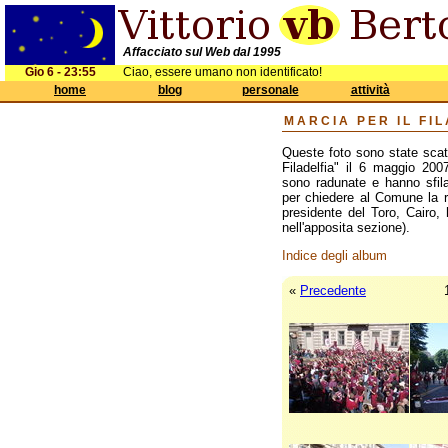
Affacciato sul Web dal 1995
Gio 6 - 23:55
Ciao, essere umano non identificato!
home
blog
personale
attività
MARCIA PER IL FI
Queste foto sono state scat
Filadelfia" il 6 maggio 200
sono radunate e hanno sfila
per chiedere al Comune la ric
presidente del Toro, Cairo,
nell'apposita sezione).
Indice degli album
«
Precedente