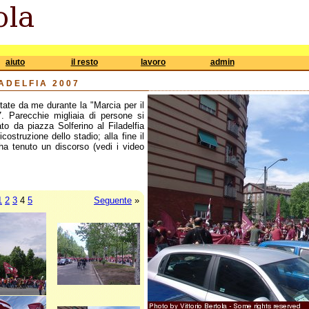
aiuto
il resto
lavoro
admin
LADELFIA 2007
tate da me durante la "Marcia per il
7. Parecchie migliaia di persone si
to da piazza Solferino al Filadelfia
ostruzione dello stadio; alla fine il
 ha tenuto un discorso (vedi i video
1
2
3
4
5
Seguente
»