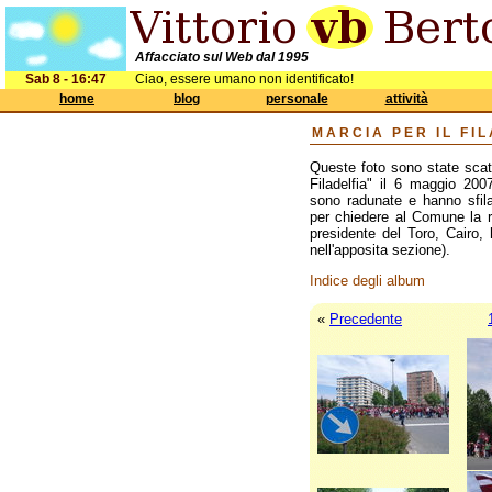
Affacciato sul Web dal 1995
Sab 8 - 16:47
Ciao, essere umano non identificato!
home
blog
personale
attività
MARCIA PER IL FI
Queste foto sono state scat
Filadelfia" il 6 maggio 200
sono radunate e hanno sfila
per chiedere al Comune la ric
presidente del Toro, Cairo,
nell'apposita sezione).
Indice degli album
«
Precedente