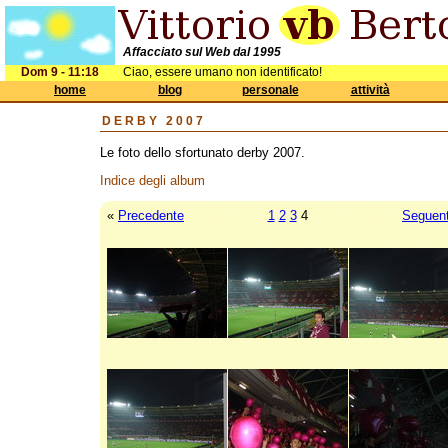
Affacciato sul Web dal 1995
Dom 9 - 11:18
Ciao, essere umano non identificato!
home
blog
personale
attività
DERBY 2007
Le foto dello sfortunato derby 2007.
Indice degli album
«
Precedente
1
2
3
4
Seguen