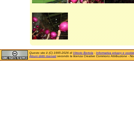
Questo sito è (C) 1995-2026 di
Vittorio Bertola
-
Informativa privacy e cooki
Alcuni diritti riservati
secondo la licenza Creative Commons Attribuzione - No