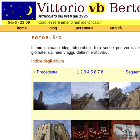
Affacciato sul Web dal 1995
Gio 6 - 23:09
Ciao, essere umano non identificato!
home
blog
personale
attività
FOTOBLÃ²G
Il mio saltuario blog fotografico: foto scelte per voi dall
giornate, dai miei viaggi, dalle mie attivitÃ .
Indice degli album
«
Precedente
1
2
3
4
5
6
7
8
Seguen