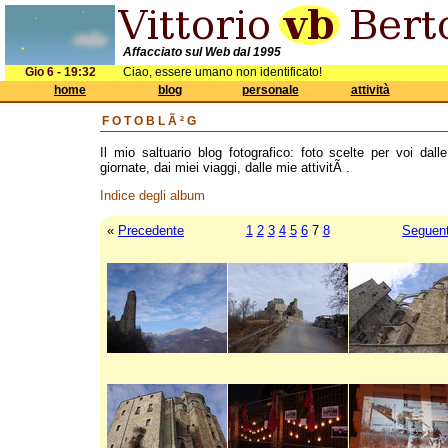
Affacciato sul Web dal 1995
Gio 6 - 19:32
Ciao, essere umano non identificato!
home
blog
personale
attività
FOTOBLÃ²G
Il mio saltuario blog fotografico: foto scelte per voi dall
giornate, dai miei viaggi, dalle mie attivitÃ .
Indice degli album
«
Precedente
1
2
3
4
5
6
7
8
Seguen