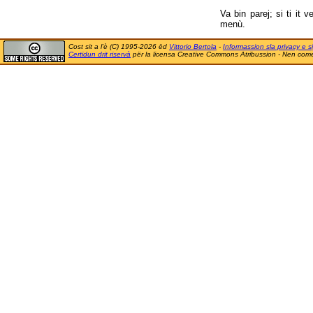
Va bin parej; si ti it
menù.
Cost sit a l'è (C) 1995-2026 ëd
Vittorio Bertola
-
Informassion sla privacy e si
Certidun drit riservà
për la licensa Creative Commons Atribussion - Nen comer