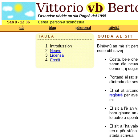
Fasendse vëdde an sla Ragnà dal 1995
Sab 8 - 12:36
Cerea, përson-a sconòssua!
cà
blog
përsonal
atività
TAULA
GUIDA AL SIT
Introdussion
Binëvnù an mè sit përs
Neuve
esse util savej:
Licensa
Costa, bele che g
Credit
saran dle neuve
coment, ij suge
Portand ël rat s
d'intrada dle ses
Ël sit at arconò
registré
për avej
mi.
Ël sit a l'è an 
bara giauna an 
le autre a spontr
Ël sit a l'ha va
ten-o për stòria
staita scrivua!