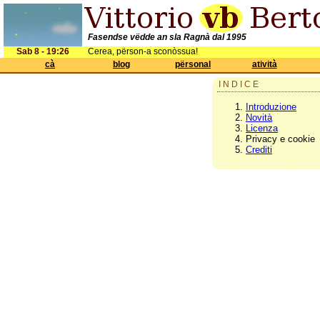
Fasendse vëdde an sla Ragnà dal 1995
Sab 8 - 19:26
Cerea, përson-a sconòssua!
cà
blog
përsonal
atività
INDICE
Introduzione
Novità
Licenza
Privacy e cookie
Crediti