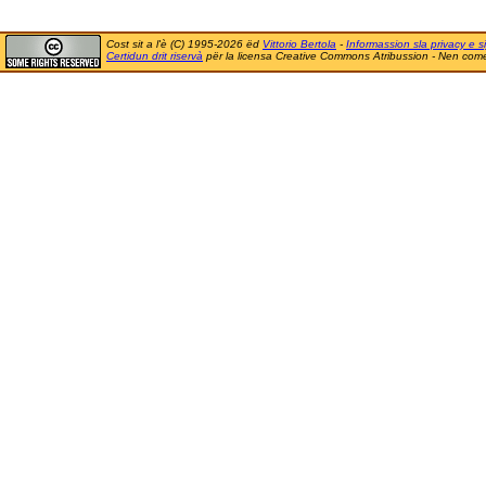
Cost sit a l'è (C) 1995-2026 ëd
Vittorio Bertola
-
Informassion sla privacy e si
Certidun drit riservà
për la licensa Creative Commons Atribussion - Nen comer