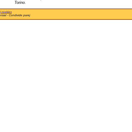
Torino
.
j cookies
sial - Condivide parej