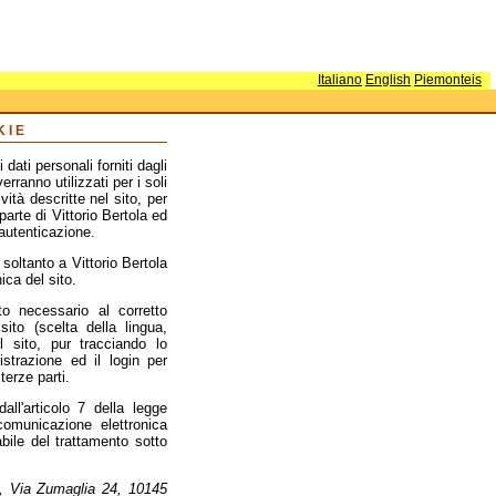
Italiano
English
Piemonteis
KIE
ati personali forniti dagli
rranno utilizzati per i soli
vità descritte nel sito, per
parte di Vittorio Bertola ed
autenticazione.
soltanto a Vittorio Bertola
ica del sito.
to necessario al corretto
ito (scelta della lingua,
Il sito, pur tracciando lo
strazione ed il login per
terze parti.
dall'articolo 7 della legge
comunicazione elettronica
bile del trattamento sotto
la, Via Zumaglia 24, 10145