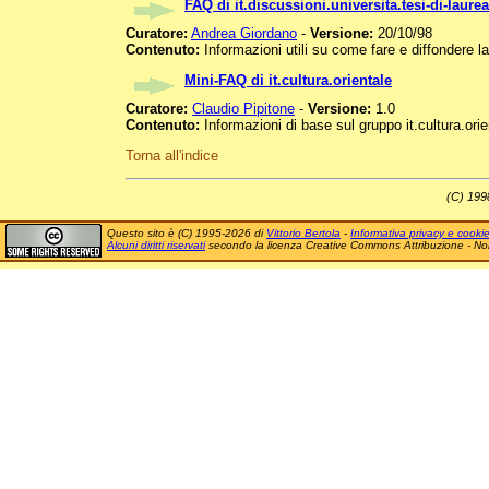
FAQ di it.discussioni.universita.tesi-di-laurea
Curatore:
Andrea Giordano
-
Versione:
20/10/98
Contenuto:
Informazioni utili su come fare e diffondere la
Mini-FAQ di it.cultura.orientale
Curatore:
Claudio Pipitone
-
Versione:
1.0
Contenuto:
Informazioni di base sul gruppo it.cultura.orie
Torna all'indice
(C) 1998
Questo sito è (C) 1995-2026 di
Vittorio Bertola
-
Informativa privacy e cooki
Alcuni diritti riservati
secondo la licenza Creative Commons Attribuzione - No