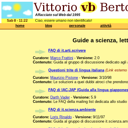
Affacciato sul Web dal 1995
Sab 8 - 11:22
Ciao, essere umano non identificato!
home
blog
personale
attività
Guide a scienza, lett
FAQ di it.arti.scrivere
Curatore:
Marco Frattini
-
Versione:
2.0
Contenuto:
Guida al gruppo di discussione dedicato agli as
Questioni trite di lingua italiana
(Link esterno 
Curatore:
Maurizio Pistone
-
Versione:
3/10/98
Contenuto:
Le soluzioni a quei dubbi atroci che prendono t
FAQ di IAC-JAP (Guida alla lingua giappones
Curatore:
Darth Vader
-
Versione:
5.9
Contenuto:
Le FAQ della mailing list dedicata allo studio 
FAQ di it.scienza.ambiente
Curatore:
Loris Rinaldo
-
Versione:
9/11/97
Contenuto:
Guida al gruppo di discussione it.scienza.am