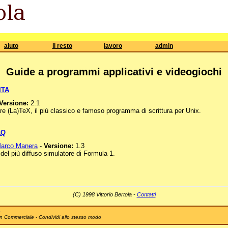
aiuto
il resto
lavoro
admin
Guide a programmi applicativi e videogiochi
ITA
Versione:
2.1
e (La)TeX, il più classico e famoso programma di scrittura per Unix.
AQ
arco Manera
-
Versione:
1.3
 del più diffuso simulatore di Formula 1.
(C) 1998 Vittorio Bertola -
Contatti
e
n Commerciale - Condividi allo stesso modo