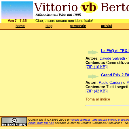
Affacciato sul Web dal 1995
Ven 7 - 7:35
Ciao, essere umano non identificato!
home
blog
personale
attività
Le FAQ di TEX.
Autore:
Davide Salvetti
-
Contenuto:
Come utilizzar
[ZIP (16 KB)]
Grand Prix 2 F
Autori:
Paolo Cardoni
e
M
Contenuto:
Tutti i segreti
[ZIP (42 KB)]
Torna all'indice
Questo sito è (C) 1995-2026 di
Vittorio Bertola
-
Informativa privacy e cooki
Alcuni diritti riservati
secondo la licenza Creative Commons Attribuzione - No