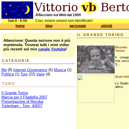
Affacciato sul Web dal 1995
Sab 8 - 0:59
Ciao, essere umano non identificato!
home
blog
personale
attività
IL GRANDE TORINO
Attenzione: Questa sezione non è più
mantenuta. Troverai tutti i miei video
Ricord
più recenti sul mio
canale Youtube
!
Torino
Il cinegi
CATEGORIE
che racco
S...
Me
(8)
Internet Governance
(6)
Musica
(1)
Politica
(1)
Toro
(22)
Varie
(4)
Quel mit
Lo Stadio 
TORO
allora.
Il Grande Torino
Marcia per il Filadelfia 2007
Presentazione di Recoba
Tottenham - Toro, 4/8/07