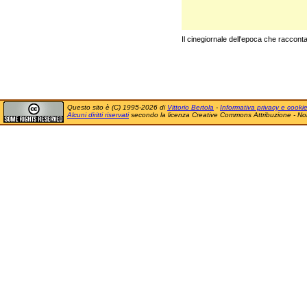
Il cinegiornale dell'epoca che racconta 
Questo sito è (C) 1995-2026 di
Vittorio Bertola
-
Informativa privacy e cooki
Alcuni diritti riservati
secondo la licenza Creative Commons Attribuzione - No