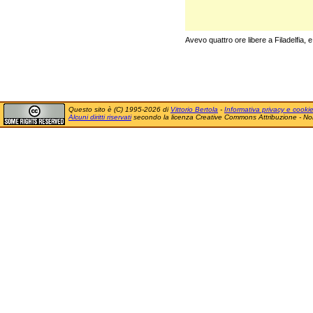
Avevo quattro ore libere a Filadelfia, 
Questo sito è (C) 1995-2026 di
Vittorio Bertola
-
Informativa privacy e cooki
Alcuni diritti riservati
secondo la licenza Creative Commons Attribuzione - No