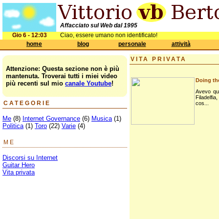
Affacciato sul Web dal 1995
Gio 6 - 12:03
Ciao, essere umano non identificato!
home
blog
personale
attività
VITA PRIVATA
Attenzione: Questa sezione non è più
mantenuta. Troverai tutti i miei video
Doing th
più recenti sul mio
canale Youtube
!
Avevo qua
Filadelfia
CATEGORIE
cos...
Me
(8)
Internet Governance
(6)
Musica
(1)
Politica
(1)
Toro
(22)
Varie
(4)
ME
Discorsi su Internet
Guitar Hero
Vita privata