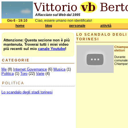
Affacciato sul Web dal 1995
Gio 6 - 19:10
Ciao, essere umano non identificato!
home
blog
personale
attività
LO SCANDALO DEGLI
TORINESI
Attenzione: Questa sezione non è più
mantenuta. Troverai tutti i miei video
Chiampa
più recenti sul mio
canale Youtube
!
elettori
Durante
CATEGORIE
comunal
Chiamparin
Me
(8)
Internet Governance
(6)
Musica
(1)
Politica
(1)
Toro
(22)
Varie
(4)
POLITICA
Lo scandalo degli stadi torinesi