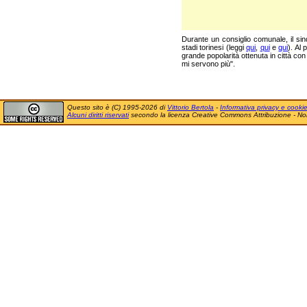
Durante un consiglio comunale, il sin
stadi torinesi (leggi
qui
,
qui
e
qui
). Al 
grande popolarità ottenuta in città con
mi servono più".
Questo sito è (C) 1995-2026 di
Vittorio Bertola
-
Informativa privacy e cooki
Alcuni diritti riservati
secondo la licenza Creative Commons Attribuzione - No