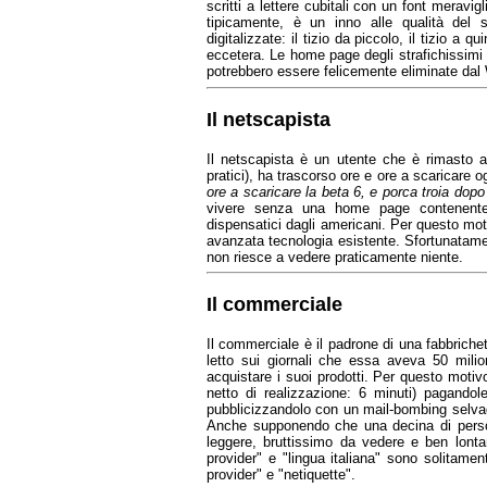
scritti a lettere cubitali con un font merav
tipicamente, è un inno alle qualità del 
digitalizzate: il tizio da piccolo, il tizio a q
eccetera. Le home page degli strafichissimi
potrebbero essere felicemente eliminate dal W
Il netscapista
Il netscapista è un utente che è rimasto
pratici), ha trascorso ore e ore a scaricare
ore a scaricare la beta 6, e porca troia dopo 
vivere senza una home page contenente pa
dispensatici dagli americani. Per questo mo
avanzata tecnologia esistente. Sfortunatame
non riesce a vedere praticamente niente.
Il commerciale
Il commerciale è il padrone di una fabbrich
letto sui giornali che essa aveva 50 milion
acquistare i suoi prodotti. Per questo motiv
netto di realizzazione: 6 minuti) pagandole
pubblicizzandolo con un mail-bombing selvag
Anche supponendo che una decina di persone
leggere, bruttissimo da vedere e ben lontan
provider" e "lingua italiana" sono solitamen
provider" e "netiquette".