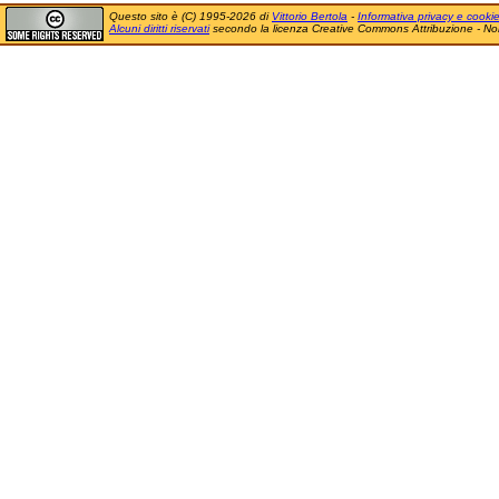
Questo sito è (C) 1995-2026 di
Vittorio Bertola
-
Informativa privacy e cooki
Alcuni diritti riservati
secondo la licenza Creative Commons Attribuzione - No