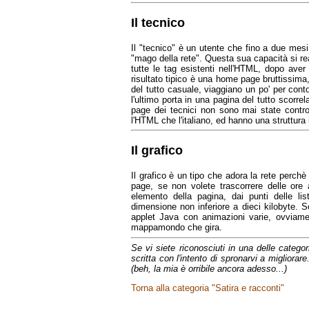
Il tecnico
Il "tecnico" è un utente che fino a due mes
"mago della rete". Questa sua capacità si rea
tutte le tag esistenti nell'HTML, dopo aver i
risultato tipico è una home page bruttissima
del tutto casuale, viaggiano un po' per cont
l'ultimo porta in una pagina del tutto scorr
page dei tecnici non sono mai state control
l'HTML che l'italiano, ed hanno una struttura i
Il grafico
Il grafico è un tipo che adora la rete perch
page, se non volete trascorrere delle ore a
elemento della pagina, dai punti delle lis
dimensione non inferiore a dieci kilobyte. S
applet Java con animazioni varie, ovviamen
mappamondo che gira.
Se vi siete riconosciuti in una delle categor
scritta con l'intento di spronarvi a migliora
(beh, la mia è orribile ancora adesso...)
Torna alla categoria "Satira e racconti"