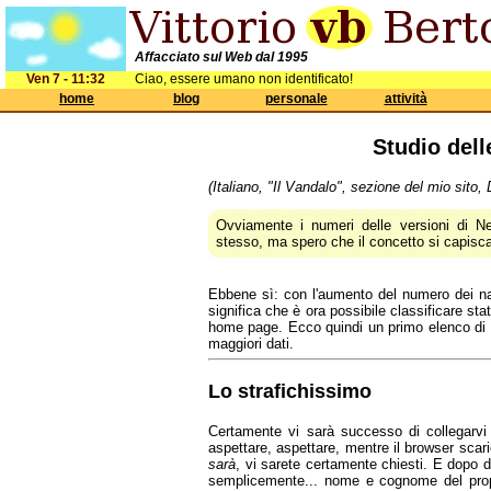
Affacciato sul Web dal 1995
Ven 7 - 11:32
Ciao, essere umano non identificato!
home
blog
personale
attività
Studio dell
(Italiano, "Il Vandalo", sezione del mio sito
Ovviamente i numeri delle versioni di N
stesso, ma spero che il concetto si capisc
Ebbene sì: con l'aumento del numero dei n
significa che è ora possibile classificare stati
home page. Ecco quindi un primo elenco di t
maggiori dati.
Lo strafichissimo
Certamente vi sarà successo di collegarv
aspettare, aspettare, mentre il browser scar
sarà
, vi sarete certamente chiesti. E dopo d
semplicemente... nome e cognome del propr