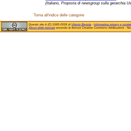
(Italiano, Proposta di newsgroup sulla gerarchia Use
Torna all'indice delle categorie
Questo sito è (C) 1995-2026 di
Vittorio Bertola
-
Informativa privacy e cooki
Alcuni diritti riservati
secondo la licenza Creative Commons Attribuzione - No