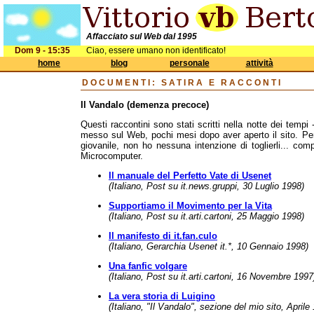
Affacciato sul Web dal 1995
Dom 9 - 15:35
Ciao, essere umano non identificato!
home
blog
personale
attività
DOCUMENTI
: SATIRA E RACCONTI
Il Vandalo (demenza precoce)
Questi raccontini sono stati scritti nella notte dei tempi 
messo sul Web, pochi mesi dopo aver aperto il sito. Pe
giovanile, non ho nessuna intenzione di toglierli... co
Microcomputer.
Il manuale del Perfetto Vate di Usenet
(Italiano, Post su it.news.gruppi, 30 Luglio 1998)
Supportiamo il Movimento per la Vita
(Italiano, Post su it.arti.cartoni, 25 Maggio 1998)
Il manifesto di it.fan.culo
(Italiano, Gerarchia Usenet it.*, 10 Gennaio 1998)
Una fanfic volgare
(Italiano, Post su it.arti.cartoni, 16 Novembre 1997
La vera storia di Luigino
(Italiano, "Il Vandalo", sezione del mio sito, Aprile