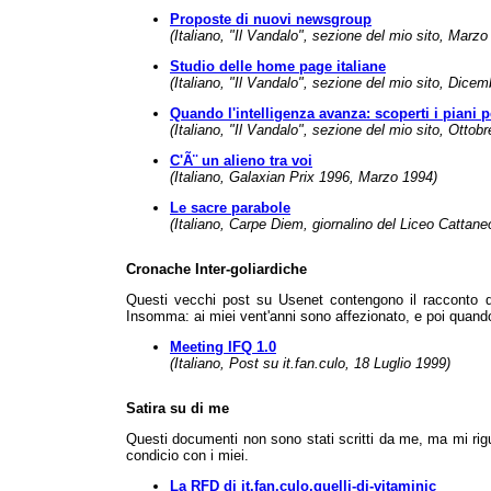
Proposte di nuovi newsgroup
(Italiano, "Il Vandalo", sezione del mio sito, Marzo
Studio delle home page italiane
(Italiano, "Il Vandalo", sezione del mio sito, Dice
Quando l'intelligenza avanza: scoperti i piani 
(Italiano, "Il Vandalo", sezione del mio sito, Ottob
C'Ã¨ un alieno tra voi
(Italiano, Galaxian Prix 1996, Marzo 1994)
Le sacre parabole
(Italiano, Carpe Diem, giornalino del Liceo Cattane
Cronache Inter-goliardiche
Questi vecchi post su Usenet contengono il racconto di a
Insomma: ai miei vent'anni sono affezionato, e poi quando g
Meeting IFQ 1.0
(Italiano, Post su it.fan.culo, 18 Luglio 1999)
Satira su di me
Questi documenti non sono stati scritti da me, ma mi rigu
condicio con i miei.
La RFD di it.fan.culo.quelli-di-vitaminic