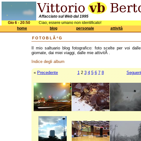
Affacciato sul Web dal 1995
Gio 6 - 20:50
Ciao, essere umano non identificato!
home
blog
personale
attività
FOTOBLÃ²G
Il mio saltuario blog fotografico: foto scelte per voi dall
giornate, dai miei viaggi, dalle mie attivitÃ .
Indice degli album
«
Precedente
1
2
3
4
5
6
7
8
Seguen