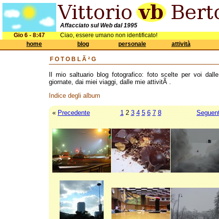
Affacciato sul Web dal 1995
Gio 6 - 8:47
Ciao, essere umano non identificato!
home
blog
personale
attività
FOTOBLÃ²G
Il mio saltuario blog fotografico: foto scelte per voi dall
giornate, dai miei viaggi, dalle mie attivitÃ .
Indice degli album
«
Precedente
1
2
3
4
5
6
7
8
Seguen