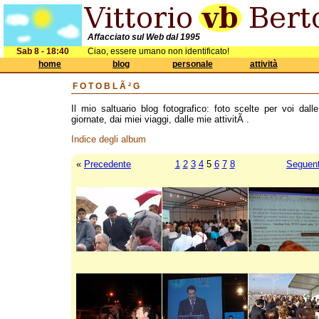
Affacciato sul Web dal 1995
Sab 8 - 18:40
Ciao, essere umano non identificato!
home
blog
personale
attività
FOTOBLÃ²G
Il mio saltuario blog fotografico: foto scelte per voi dall
giornate, dai miei viaggi, dalle mie attivitÃ .
Indice degli album
«
Precedente
1
2
3
4
5
6
7
8
Seguen