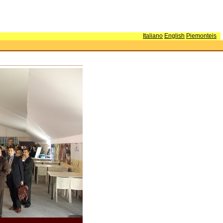
Italiano
English
Piemonteis