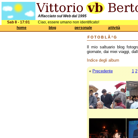
Affacciato sul Web dal 1995
Sab 8 - 17:01
Ciao, essere umano non identificato!
home
blog
personale
attività
FOTOBLÃ²G
Il mio saltuario blog fotogr
giornate, dai miei viaggi, dall
Indice degli album
«
Precedente
1
2