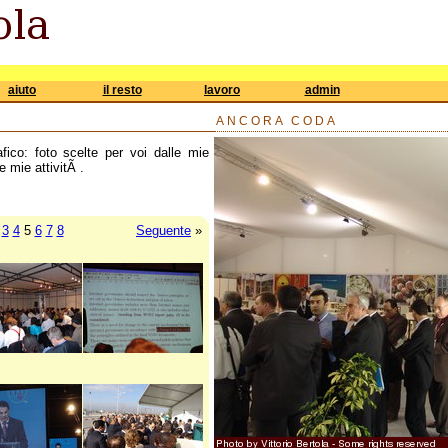
aiuto
il resto
lavoro
admin
ANCORA CODA
afico: foto scelte per voi dalle mie
e mie attivitÃ .
3
4
5
6
7
8
Seguente
»