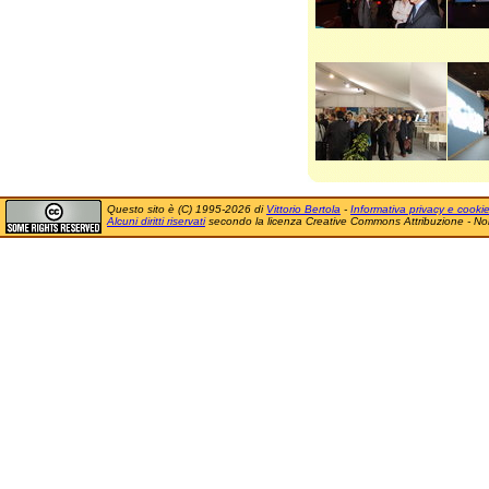
Questo sito è (C) 1995-2026 di
Vittorio Bertola
-
Informativa privacy e cooki
Alcuni diritti riservati
secondo la licenza Creative Commons Attribuzione - No