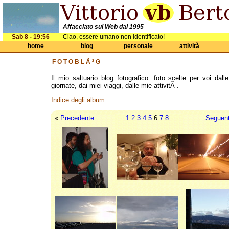
Affacciato sul Web dal 1995
Sab 8 - 19:56
Ciao, essere umano non identificato!
home
blog
personale
attività
FOTOBLÃ²G
Il mio saltuario blog fotografico: foto scelte per voi dall
giornate, dai miei viaggi, dalle mie attivitÃ .
Indice degli album
«
Precedente
1
2
3
4
5
6
7
8
Seguen