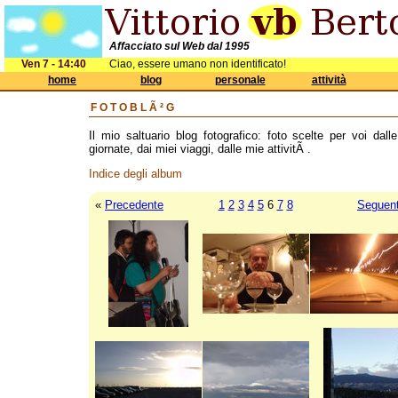
Affacciato sul Web dal 1995
Ven 7 - 14:40
Ciao, essere umano non identificato!
home
blog
personale
attività
FOTOBLÃ²G
Il mio saltuario blog fotografico: foto scelte per voi dall
giornate, dai miei viaggi, dalle mie attivitÃ .
Indice degli album
«
Precedente
1
2
3
4
5
6
7
8
Seguen