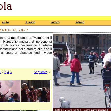
aiuto
il resto
lavoro
admin
LADELFIA 2007
tate da me durante la "Marcia per il
7. Parecchie migliaia di persone si
to da piazza Solferino al Filadelfia
ostruzione dello stadio; alla fine il
 ha tenuto un discorso (vedi i video
1
2
3
4
5
Seguente
»