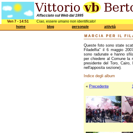
Affacciato sul Web dal 1995
Ven 7 - 14:51
Ciao, essere umano non identificato!
home
blog
personale
attività
MARCIA PER IL FI
Queste foto sono state scat
Filadelfia" il 6 maggio 200
sono radunate e hanno sfila
per chiedere al Comune la ric
presidente del Toro, Cairo,
nell'apposita sezione).
Indice degli album
«
Precedente