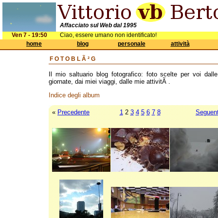
Affacciato sul Web dal 1995
Ven 7 - 19:50
Ciao, essere umano non identificato!
home
blog
personale
attività
FOTOBLÃ²G
Il mio saltuario blog fotografico: foto scelte per voi dall
giornate, dai miei viaggi, dalle mie attivitÃ .
Indice degli album
«
Precedente
1
2
3
4
5
6
7
8
Seguen