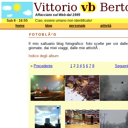
Affacciato sul Web dal 1995
Sab 8 - 16:55
Ciao, essere umano non identificato!
home
blog
personale
attività
FOTOBLÃ²G
Il mio saltuario blog fotografico: foto scelte per voi dall
giornate, dai miei viaggi, dalle mie attivitÃ .
Indice degli album
«
Precedente
1
2
3
4
5
6
7
8
Seguen