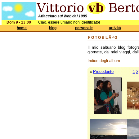
Affacciato sul Web dal 1995
Dom 9 - 13:00
Ciao, essere umano non identificato!
home
blog
personale
attività
FOTOBLÃ²G
Il mio saltuario blog fotogr
giornate, dai miei viaggi, dall
Indice degli album
«
Precedente
1
2