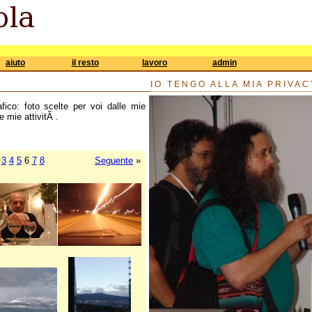
aiuto
il resto
lavoro
admin
IO TENGO ALLA MIA PRIVAC
afico: foto scelte per voi dalle mie
e mie attivitÃ .
3
4
5
6
7
8
Seguente
»