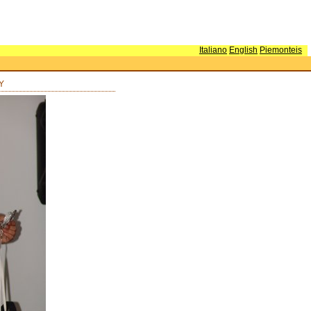
Italiano
English
Piemonteis
Y