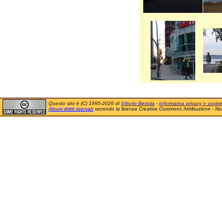
Questo sito è (C) 1995-2026 di
Vittorio Bertola
-
Informativa privacy e cooki
Alcuni diritti riservati
secondo la licenza Creative Commons Attribuzione - No