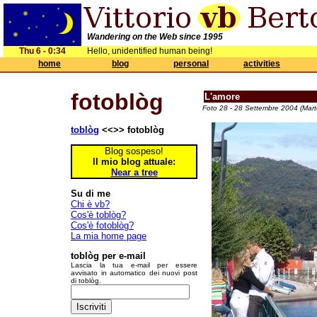
Wandering on the Web since 1995
Thu 6 - 0:34
Hello, unidentified human being!
home
blog
personal
activities
fotoblòg
L'amore
Foto 28 - 28 Settembre 2004 (Mart
toblòg
<<>> fotoblòg
Blog sospeso!
Il mio blog attuale:
Near a tree
Su di me
Chi è vb?
Cos'è toblòg?
Cos'è fotoblòg?
La mia home page
toblòg per e-mail
Lascia la tua e-mail per essere
avvisato in automatico dei nuovi post
di toblòg.