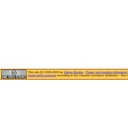
This site (C) 1995-2026 by
Vittorio Bertola
-
Privacy and cookies information
Some rights reserved
according to the Creative Commons Attribution - Non 