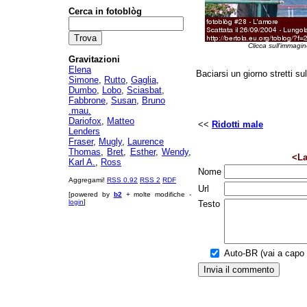
Cerca in fotoblòg
Clicca sull'immagin
Gravitazioni
Elena
Baciarsi un giorno stretti s
Simone
,
Rutto
,
Gaglia
,
Dumbo
,
Lobo
,
Sciasbat
,
Fabbrone
,
Susan
,
Bruno
.mau.
Dariofox
,
Matteo
<<
Ridotti male
Lenders
Fraser
,
Mugly
,
Laurence
Thomas
,
Bret
,
Esther
,
Wendy
,
<La
Karl A.
,
Ross
Nome
Aggregami!
RSS 0.92
RSS 2
RDF
Url
[powered by
b2
+ molte modifiche -
login
]
Testo
Auto-BR (vai a capo a