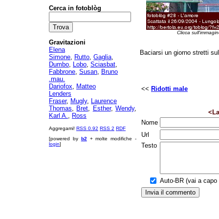
Cerca in fotoblòg
Clicca sull'immagin
Gravitazioni
Elena
Baciarsi un giorno stretti s
Simone
,
Rutto
,
Gaglia
,
Dumbo
,
Lobo
,
Sciasbat
,
Fabbrone
,
Susan
,
Bruno
.mau.
Dariofox
,
Matteo
<<
Ridotti male
Lenders
Fraser
,
Mugly
,
Laurence
Thomas
,
Bret
,
Esther
,
Wendy
,
<La
Karl A.
,
Ross
Nome
Aggregami!
RSS 0.92
RSS 2
RDF
Url
[powered by
b2
+ molte modifiche -
login
]
Testo
Auto-BR (vai a capo a