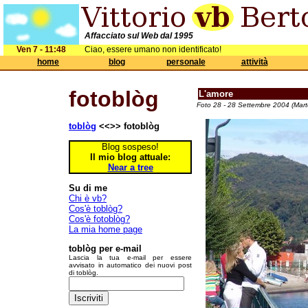
Affacciato sul Web dal 1995
Ven 7 - 11:48
Ciao, essere umano non identificato!
home
blog
personale
attività
fotoblòg
L'amore
Foto 28 - 28 Settembre 2004 (Mart
toblòg
<<>> fotoblòg
Blog sospeso!
Il mio blog attuale:
Near a tree
Su di me
Chi è vb?
Cos'è toblòg?
Cos'è fotoblòg?
La mia home page
toblòg per e-mail
Lascia la tua e-mail per essere
avvisato in automatico dei nuovi post
di toblòg.