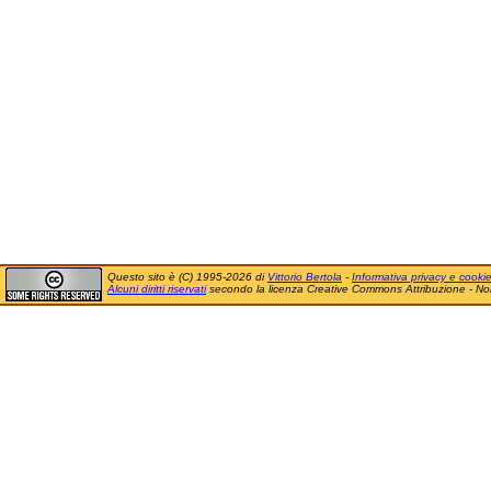
Questo sito è (C) 1995-2026 di
Vittorio Bertola
-
Informativa privacy e cooki
Alcuni diritti riservati
secondo la licenza Creative Commons Attribuzione - No