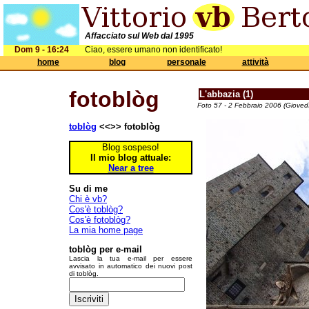
Affacciato sul Web dal 1995
Dom 9 - 16:24
Ciao, essere umano non identificato!
home
blog
personale
attività
fotoblòg
L'abbazia (1)
Foto 57 - 2 Febbraio 2006 (Giovedì
toblòg
<<>> fotoblòg
Blog sospeso!
Il mio blog attuale:
Near a tree
Su di me
Chi è vb?
Cos'è toblòg?
Cos'è fotoblòg?
La mia home page
toblòg per e-mail
Lascia la tua e-mail per essere
avvisato in automatico dei nuovi post
di toblòg.