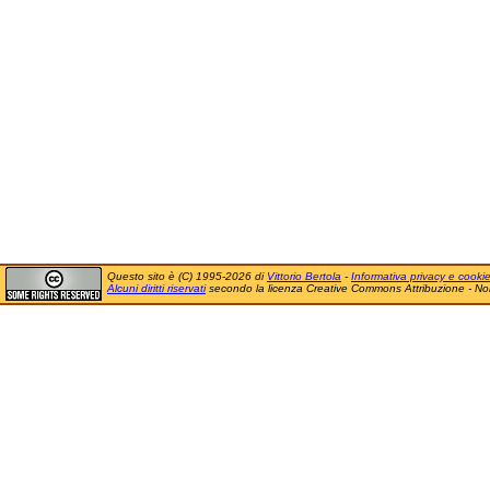
Questo sito è (C) 1995-2026 di
Vittorio Bertola
-
Informativa privacy e cooki
Alcuni diritti riservati
secondo la licenza Creative Commons Attribuzione - No