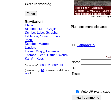
Cerca in fotoblòg
Clicca sull'immagin
Gravitazioni
Elena
Piuttosto impressionante...
Simone
,
Rutto
,
Gaglia
,
Dumbo
,
Lobo
,
Sciasbat
,
Fabbrone
,
Susan
,
Bruno
.mau.
Dariofox
,
Matteo
<<
L'approccio
Lenders
Fraser
,
Mugly
,
Laurence
Thomas
,
Bret
,
Esther
,
Wendy
,
<La
Karl A.
,
Ross
Nome
Aggregami!
RSS 0.92
RSS 2
RDF
Url
[powered by
b2
+ molte modifiche -
login
]
Testo
Auto-BR (vai a capo a