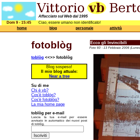
Affacciato sul Web dal 1995
Dom 9 - 15:45
Ciao, essere umano non identificato!
home
blog
personale
attività
fotoblòg
Ecco gli Invincibili
Foto 60 - 13 Febbraio 2006 (Luned
toblòg
<<>> fotoblòg
Blog sospeso!
Il mio blog attuale:
Near a tree
Su di me
Chi è vb?
Cos'è toblòg?
Cos'è fotoblòg?
La mia home page
toblòg per e-mail
Lascia la tua e-mail per essere
avvisato in automatico dei nuovi post
di toblòg.