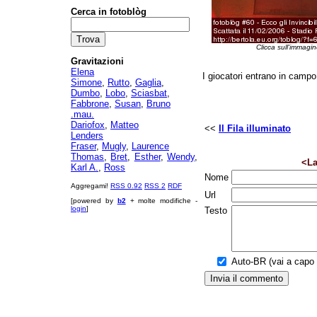
Cerca in fotoblòg
Clicca sull'immagin
Gravitazioni
Elena
I giocatori entrano in campo,
Simone
,
Rutto
,
Gaglia
,
Dumbo
,
Lobo
,
Sciasbat
,
Fabbrone
,
Susan
,
Bruno
.mau.
Dariofox
,
Matteo
<<
Il Fila illuminato
Lenders
Fraser
,
Mugly
,
Laurence
Thomas
,
Bret
,
Esther
,
Wendy
,
<La
Karl A.
,
Ross
Nome
Aggregami!
RSS 0.92
RSS 2
RDF
Url
[powered by
b2
+ molte modifiche -
login
]
Testo
Auto-BR (vai a capo a