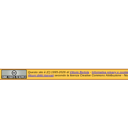
Questo sito è (C) 1995-2026 di
Vittorio Bertola
-
Informativa privacy e cooki
Alcuni diritti riservati
secondo la licenza Creative Commons Attribuzione - No