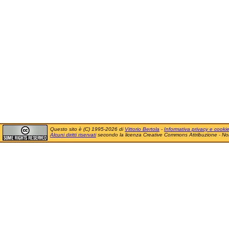
Questo sito è (C) 1995-2026 di
Vittorio Bertola
-
Informativa privacy e cooki
Alcuni diritti riservati
secondo la licenza Creative Commons Attribuzione - No