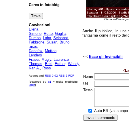
Cerca in fotoblòg
Clicca sull'immagin
Gravitazioni
Elena
Anche il pubblico, in una
Simone
,
Rutto
,
Gaglia
,
fantasma come il resto dello
Dumbo
,
Lobo
,
Sciasbat
,
Fabbrone
,
Susan
,
Bruno
.mau.
Dariofox
,
Matteo
Lenders
<<
Ecco gli Invincibili
Fraser
,
Mugly
,
Laurence
Thomas
,
Bret
,
Esther
,
Wendy
,
Karl A.
,
Ross
<La
Aggregami!
RSS 0.92
RSS 2
RDF
Nome
[powered by
b2
+ molte modifiche -
Url
login
]
Testo
Auto-BR (vai a capo a