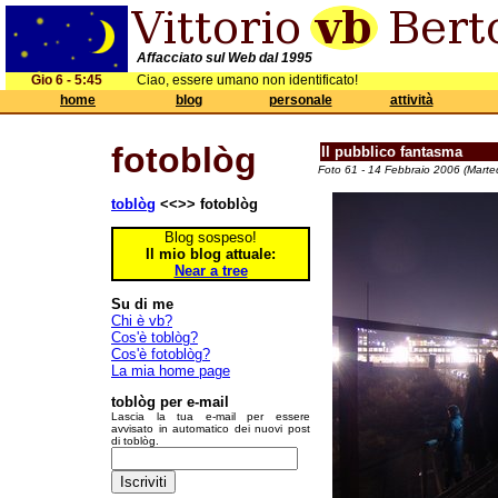
Affacciato sul Web dal 1995
Gio 6 - 5:45
Ciao, essere umano non identificato!
home
blog
personale
attività
fotoblòg
Il pubblico fantasma
Foto 61 - 14 Febbraio 2006 (Marte
toblòg
<<>> fotoblòg
Blog sospeso!
Il mio blog attuale:
Near a tree
Su di me
Chi è vb?
Cos'è toblòg?
Cos'è fotoblòg?
La mia home page
toblòg per e-mail
Lascia la tua e-mail per essere
avvisato in automatico dei nuovi post
di toblòg.