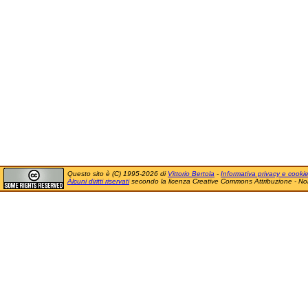
Questo sito è (C) 1995-2026 di
Vittorio Bertola
-
Informativa privacy e cooki
Alcuni diritti riservati
secondo la licenza Creative Commons Attribuzione - No