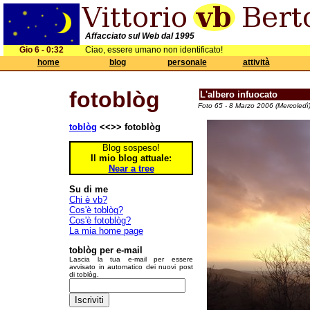
Affacciato sul Web dal 1995
Gio 6 - 0:32
Ciao, essere umano non identificato!
home
blog
personale
attività
fotoblòg
L'albero infuocato
Foto 65 - 8 Marzo 2006 (Mercoledì)
toblòg
<<>> fotoblòg
Blog sospeso!
Il mio blog attuale:
Near a tree
Su di me
Chi è vb?
Cos'è toblòg?
Cos'è fotoblòg?
La mia home page
toblòg per e-mail
Lascia la tua e-mail per essere
avvisato in automatico dei nuovi post
di toblòg.