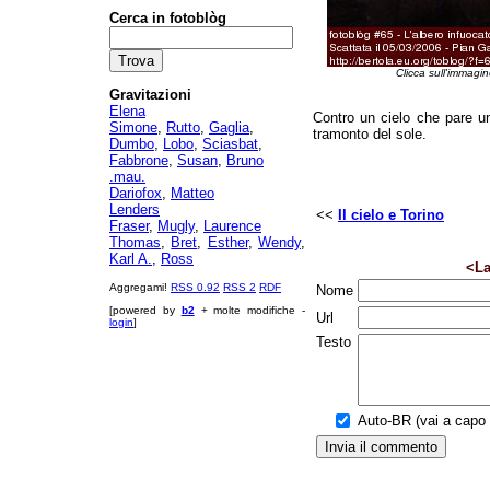
Cerca in fotoblòg
Clicca sull'immagin
Gravitazioni
Elena
Contro un cielo che pare un
Simone
,
Rutto
,
Gaglia
,
tramonto del sole.
Dumbo
,
Lobo
,
Sciasbat
,
Fabbrone
,
Susan
,
Bruno
.mau.
Dariofox
,
Matteo
Lenders
<<
Il cielo e Torino
Fraser
,
Mugly
,
Laurence
Thomas
,
Bret
,
Esther
,
Wendy
,
Karl A.
,
Ross
<La
Aggregami!
RSS 0.92
RSS 2
RDF
Nome
[powered by
b2
+ molte modifiche -
Url
login
]
Testo
Auto-BR (vai a capo a