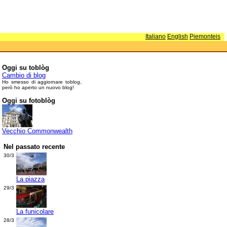
Italiano
English
Piemonteis
Oggi su toblòg
Cambio di blog
Ho smesso di aggiornare toblog,
però ho aperto un nuovo blog!
Oggi su fotoblòg
Vecchio Commonwealth
Nel passato recente
30/3
La piazza
29/3
La funicolare
28/3