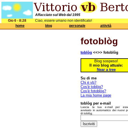
Affacciato sul Web dal 1995
Gio 6 - 8:28
Ciao, essere umano non identificato!
home
blog
personale
attività
fotoblòg
toblòg
<<>> fotoblòg
Blog sospeso!
Il mio blog attuale:
Near a tree
Su di me
Chi è vb?
Cos'è toblòg?
Cos'è fotoblòg?
La mia home page
toblòg per e-mail
Lascia la tua e-mail per ess
avvisato in automatico dei nuovi p
di toblòg.