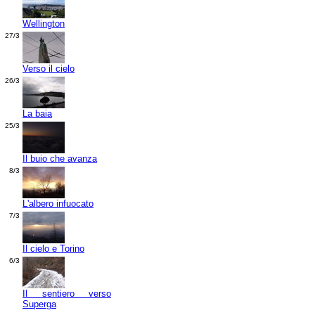
Wellington
27/3
Verso il cielo
26/3
La baia
25/3
Il buio che avanza
8/3
L'albero infuocato
7/3
Il cielo e Torino
6/3
Il sentiero verso
Superga