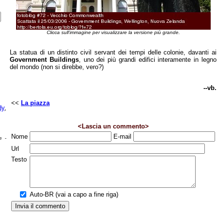
Clicca sull'immagine per visualizzare la versione più grande.
La statua di un distinto civil servant dei tempi delle colonie, davanti ai
Government Buildings
, uno dei più grandi edifici interamente in legno
del mondo (non si direbbe, vero?)
--vb.
<<
La piazza
dy
,
<Lascia un commento>
Nome
E-mail
e -
Url
Testo
Auto-BR (vai a capo a fine riga)