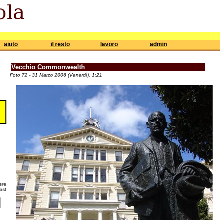
aiuto
il resto
lavoro
admin
Vecchio Commonwealth
Foto 72 - 31 Marzo 2006 (Venerdì), 1:21
ere
ost