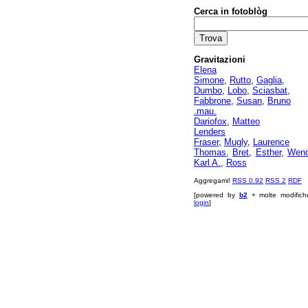
Cerca in fotoblòg
Gravitazioni
Elena
Simone
,
Rutto
,
Gaglia
,
Dumbo
,
Lobo
,
Sciasbat
,
Fabbrone
,
Susan
,
Bruno
.mau.
Dariofox
,
Matteo
Lenders
Fraser
,
Mugly
,
Laurence
Thomas
,
Bret
,
Esther
,
Wen
Karl A.
,
Ross
Aggregami!
RSS 0.92
RSS 2
RDF
[powered by
b2
+ molte modifich
login
]