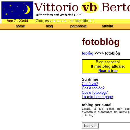
Affacciato sul Web dal 1995
Ven 7 - 23:44
Ciao, essere umano non identificato!
home
blog
personale
attività
fotoblòg
toblòg
<<>> fotoblòg
Blog sospeso!
Il mio blog attuale:
Near a tree
Su di me
Chi è vb?
Cos'è toblòg?
Cos'è fotoblòg?
La mia home page
toblòg per e-mail
Lascia la tua e-mail per ess
avvisato in automatico dei nuovi p
di toblòg.