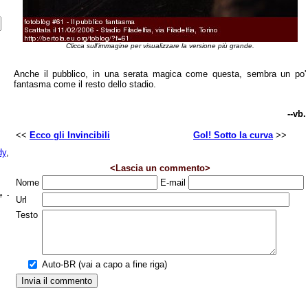
Clicca sull'immagine per visualizzare la versione più grande.
Anche il pubblico, in una serata magica come questa, sembra un po'
fantasma come il resto dello stadio.
--vb.
<<
Ecco gli Invincibili
Gol! Sotto la curva
>>
dy
,
<Lascia un commento>
Nome
E-mail
e -
Url
Testo
Auto-BR (vai a capo a fine riga)