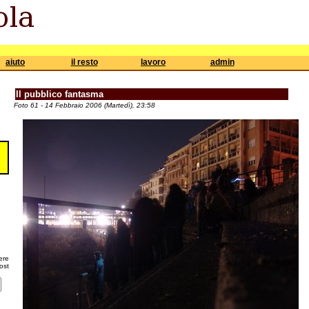
aiuto
il resto
lavoro
admin
Il pubblico fantasma
Foto 61 - 14 Febbraio 2006 (Martedì), 23:58
ere
ost