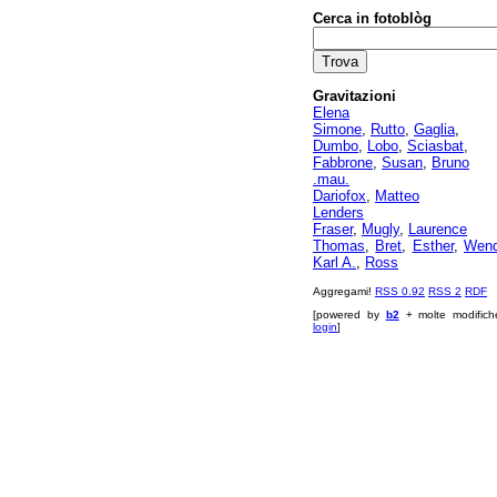
Cerca in fotoblòg
Gravitazioni
Elena
Simone
,
Rutto
,
Gaglia
,
Dumbo
,
Lobo
,
Sciasbat
,
Fabbrone
,
Susan
,
Bruno
.mau.
Dariofox
,
Matteo
Lenders
Fraser
,
Mugly
,
Laurence
Thomas
,
Bret
,
Esther
,
Wen
Karl A.
,
Ross
Aggregami!
RSS 0.92
RSS 2
RDF
[powered by
b2
+ molte modifich
login
]