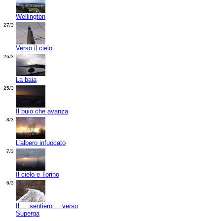
Wellington
27/3
Verso il cielo
26/3
La baia
25/3
Il buio che avanza
8/3
L'albero infuocato
7/3
Il cielo e Torino
6/3
Il sentiero verso
Superga