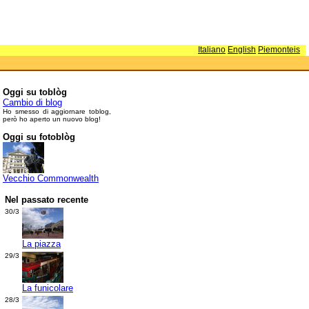
Italiano
English
Piemonteis
Oggi su toblòg
Cambio di blog
Ho smesso di aggiornare toblog,
però ho aperto un nuovo blog!
Oggi su fotoblòg
Vecchio Commonwealth
Nel passato recente
30/3
La piazza
29/3
La funicolare
28/3