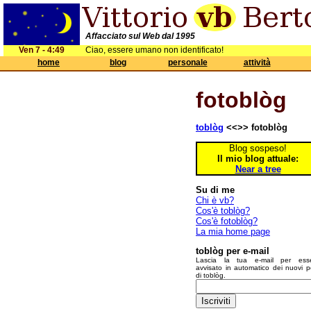
Affacciato sul Web dal 1995
Ven 7 - 4:49
Ciao, essere umano non identificato!
home
blog
personale
attività
fotoblòg
toblòg
<<>> fotoblòg
Blog sospeso!
Il mio blog attuale:
Near a tree
Su di me
Chi è vb?
Cos'è toblòg?
Cos'è fotoblòg?
La mia home page
toblòg per e-mail
Lascia la tua e-mail per ess
avvisato in automatico dei nuovi p
di toblòg.