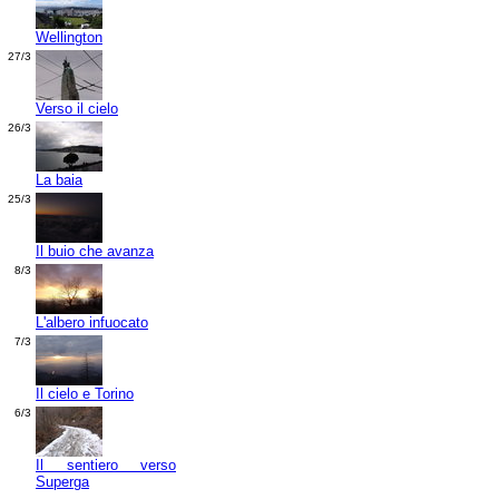
Wellington
27/3
Verso il cielo
26/3
La baia
25/3
Il buio che avanza
8/3
L'albero infuocato
7/3
Il cielo e Torino
6/3
Il sentiero verso
Superga