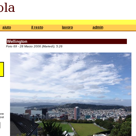
aiuto
il resto
lavoro
admin
Wellington
Foto 69 - 28 Marzo 2006 (Martedì), 5:26
ere
ost