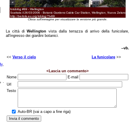
Clicca sull'immagine per visualizzare la versione più grande.
La città di
Wellington
vista dalla terrazza di arrivo della funicolare,
all'ingresso dei giardini botanici.
--vb.
<<
Verso il cielo
La funicolare
>>
dy
,
<Lascia un commento>
Nome
E-mail
e -
Url
Testo
Auto-BR (vai a capo a fine riga)