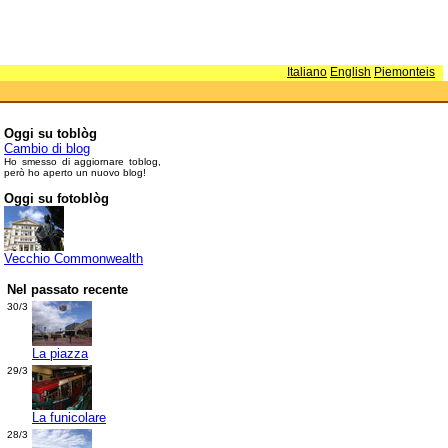
Italiano
English
Piemonteis
Oggi su toblòg
Cambio di blog
Ho smesso di aggiornare toblog,
però ho aperto un nuovo blog!
Oggi su fotoblòg
Vecchio Commonwealth
Nel passato recente
30/3
La piazza
29/3
La funicolare
28/3