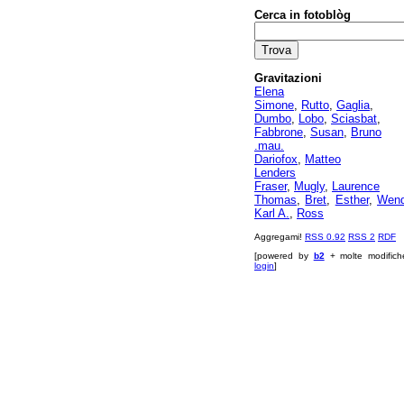
Cerca in fotoblòg
Gravitazioni
Elena
Simone
,
Rutto
,
Gaglia
,
Dumbo
,
Lobo
,
Sciasbat
,
Fabbrone
,
Susan
,
Bruno
.mau.
Dariofox
,
Matteo
Lenders
Fraser
,
Mugly
,
Laurence
Thomas
,
Bret
,
Esther
,
Wen
Karl A.
,
Ross
Aggregami!
RSS 0.92
RSS 2
RDF
[powered by
b2
+ molte modifich
login
]