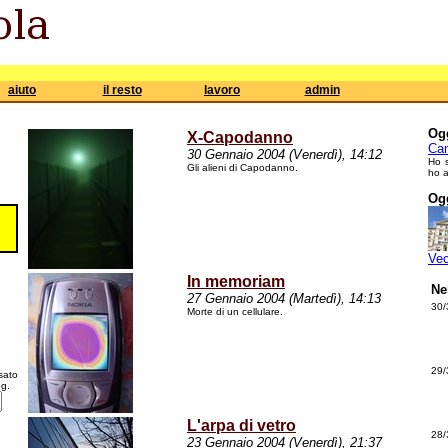
aiuto
il resto
lavoro
admin
Ogg
X-Capodanno
Cam
30 Gennaio 2004 (Venerdì), 14:12
Ho 
Gli alieni di Capodanno.
ho a
Ogg
Ve
In memoriam
Ne
27 Gennaio 2004 (Martedì), 14:13
30/
Morte di un cellulare.
29/
sato
òg.
L'arpa di vetro
28/
23 Gennaio 2004 (Venerdì), 21:37