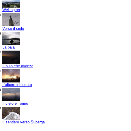
Wellington
3
Verso il cielo
3
La baia
3
Il buio che avanza
3
L'albero infuocato
3
Il cielo e Torino
3
Il sentiero verso Superga