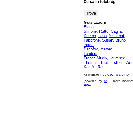
Cerca in fotoblòg
Gravitazioni
Elena
Simone
,
Rutto
,
Gaglia
,
Dumbo
,
Lobo
,
Sciasbat
,
Fabbrone
,
Susan
,
Bruno
.mau.
Dariofox
,
Matteo
Lenders
Fraser
,
Mugly
,
Laurence
Thomas
,
Bret
,
Esther
,
Wen
Karl A.
,
Ross
Aggregami!
RSS 0.92
RSS 2
RDF
[powered by
b2
+ molte modific
login
]