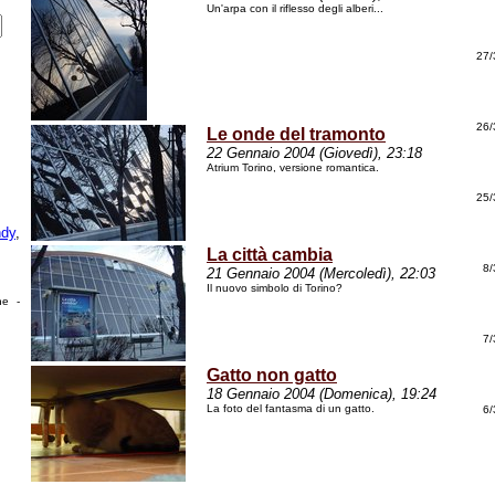
Un'arpa con il riflesso degli alberi...
27/
26/
Le onde del tramonto
22 Gennaio 2004 (Giovedì), 23:18
Atrium Torino, versione romantica.
25/
dy
,
La città cambia
8/
21 Gennaio 2004 (Mercoledì), 22:03
Il nuovo simbolo di Torino?
he -
7/
Gatto non gatto
18 Gennaio 2004 (Domenica), 19:24
La foto del fantasma di un gatto.
6/