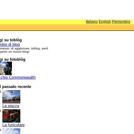
Italiano
English
Piemonteis
i su toblòg
bio di blog
smesso di aggiornare toblog, però
perto un nuovo blog!
i su fotoblòg
cchio Commonwealth
l passato recente
3
La piazza
3
La funicolare
3