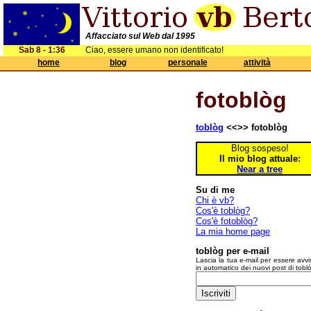
Affacciato sul Web dal 1995
Sab 8 - 1:36
Ciao, essere umano non identificato!
home
blog
personale
attività
fotoblòg
toblòg
<<>> fotoblòg
Blog sospeso!
Il mio blog attuale:
Near a tree
Su di me
Chi è vb?
Cos'è toblòg?
Cos'è fotoblòg?
La mia home page
toblòg per e-mail
Lascia la tua e-mail per essere avvi
in automatico dei nuovi post di tobl